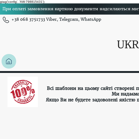
gtag('config', 'AW-798815431');
При оплаті замовлення карткою документи надсилаються миттє
+38 068 3751733 Viber, Telegram, WhatsApp
Всі шаблони на цьому сайті створені
Ми надаємо
Якщо Ви не будете задоволені якістю