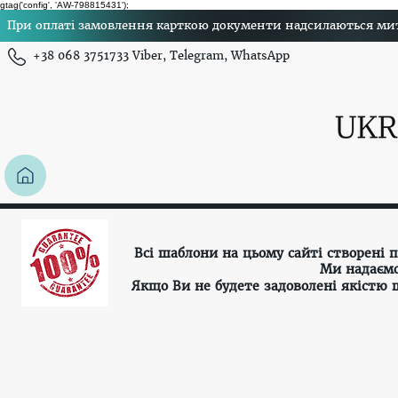
gtag('config', 'AW-798815431');
При оплаті замовлення карткою документи надсилаються миттє
+38 068 3751733 Viber, Telegram, WhatsApp
Всі шаблони на цьому сайті створені
Ми надаємо
Якщо Ви не будете задоволені якістю