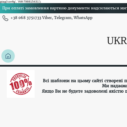
gtag('config', 'AW-798815431');
При оплаті замовлення карткою документи надсилаються миттє
+38 068 3751733 Viber, Telegram, WhatsApp
Всі шаблони на цьому сайті створені
Ми надаємо
Якщо Ви не будете задоволені якістю