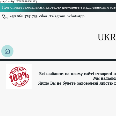
gtag('config', 'AW-798815431');
При оплаті замовлення карткою документи надсилаються миттє
+38 068 3751733 Viber, Telegram, WhatsApp
Всі шаблони на цьому сайті створені
Ми надаємо
Якщо Ви не будете задоволені якістю