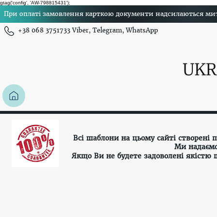
gtag('config', 'AW-798815431');
При оплаті замовлення карткою документи надсилаються миттє
+38 068 3751733 Viber, Telegram, WhatsApp
Всі шаблони на цьому сайті створені
Ми надаємо
Якщо Ви не будете задоволені якістю