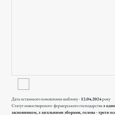
Дата останнього поновлення шаблону -
12.04.2024
року
Статут новоствореного фермерського господарства
з одн
засновником, з загальними зборами, голова - третя ос