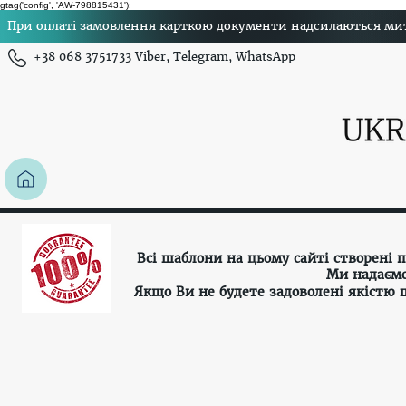
gtag('config', 'AW-798815431');
При оплаті замовлення карткою документи надсилаються миттє
+38 068 3751733 Viber, Telegram, WhatsApp
Всі шаблони на цьому сайті створені
Ми надаємо
Якщо Ви не будете задоволені якістю