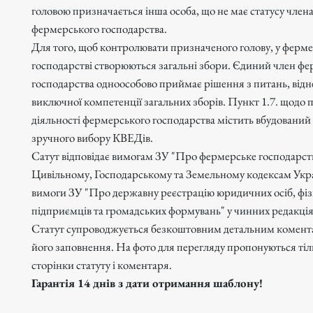
головою призначається інша особа, що не має статусу член
фермерського господарства.
Для того, щоб контролювати призначеного голову, у ферм
господарстві створюються загальні збори. Єдиний член ф
господарства одноособово приймає рішення з питань, відн
виключної компетенції загальних зборів. Пункт 1.7. щодо 
діяльності фермерського господарства містить вбудований
зручного вибору КВЕДів.
Сатут відповідає вимогам ЗУ "Про фермерське господарст
Цивільному, Господарському та Земельному кодексам Укра
вимоги ЗУ "Про державну реєстрацію юридичних осіб, фіз
підприємців та громадських формувань" у чинних редакція
Статут супроводжується безкоштовним детальним комен
його заповнення. На фото для перегляду пропонуються ті
сторінки статуту і коментаря.
Гарантія 14 днів з дати отримання шаблону!