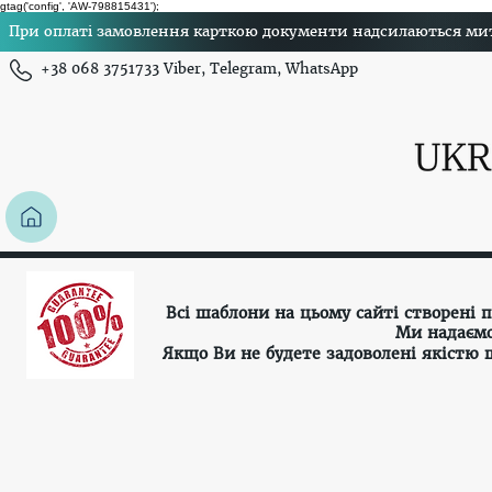
gtag('config', 'AW-798815431');
При оплаті замовлення карткою документи надсилаються миттє
+38 068 3751733 Viber, Telegram, WhatsApp
Всі шаблони на цьому сайті створені
Ми надаємо
Якщо Ви не будете задоволені якістю