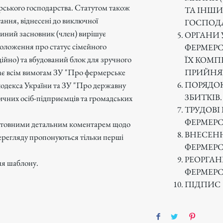
рського господарства. Статутом також
ТА ІНШИ
ання, віднесені до виключної
ГОСПОД
диний засновник (член) вирішує
ОРГАНИ 
положення про статус сімейного
ФЕРМЕР
ійно) та вбудований блок для зручного
ЇХ КОМП
ПРИЙНЯ
дає всім вимогам ЗУ "Про фермерське
ПОРЯДОК
кодекса України та ЗУ "Про державну
ЗБИТКІВ
ичних осіб-підприємців та громадських
ТРУДОВІ
ФЕРМЕРС
штовними детальним коментарем щодо
ВНЕСЕНН
ерегляду пропонуються тільки перші
ФЕРМЕРС
РЕОРГАНІ
ня шаблону.
ФЕРМЕРС
ПІДПИС