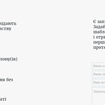
Є за
відають
Задай
вству
шабл
і отр
перш
протя
лону(ів)
ня без
аті