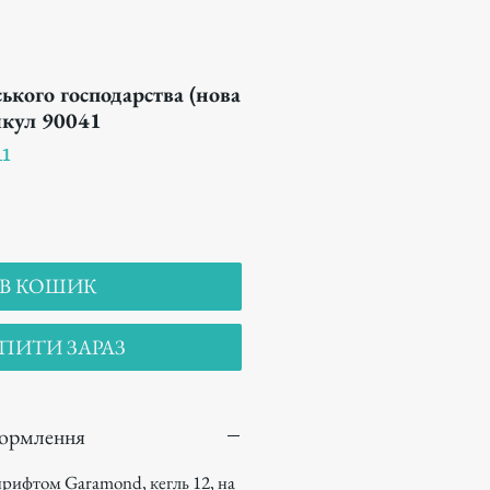
ького господарства (нова
икул 90041
1
В КОШИК
ПИТИ ЗАРАЗ
формлення
рифтом Garamond, кегль 12, на