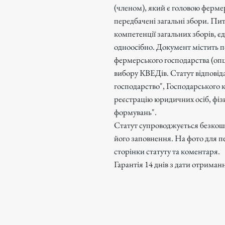
(членом), який є головою ферме
передбачені загальні збори. Пит
компетенції загальних зборів, є
одноосібно. Документ містить 
фермерського господарства (опц
вибору КВЕДів. Статут відпові
господарство", Господарського 
реєстрацію юридичних осіб, фіз
формувань".
Статут супроводжується безко
його заповнення. На фото для п
сторінки статуту та коментаря.
Гарантія 14 днів з дати отриман