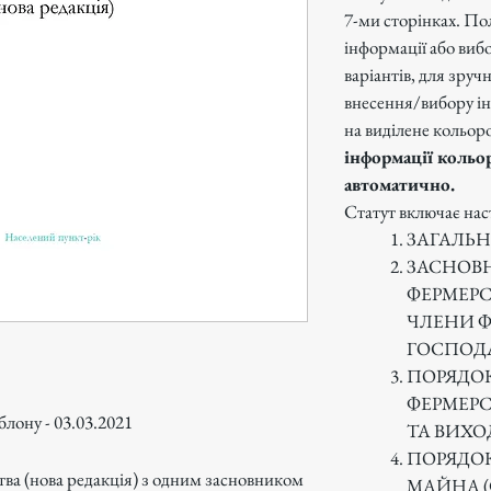
7-ми сторінках. По
інформації або виб
варіантів, для зруч
внесення/вибору ін
на виділене кольор
інформації кольо
автоматично.
Статут включає нас
ЗАГАЛЬ
ЗАСНОВН
ФЕРМЕРС
ЧЛЕНИ Ф
ГОСПОД
ПОРЯДОК
ФЕРМЕРС
лону - 03.03.2021
ТА ВИХО
ПОРЯДОК
ва (нова редакція) з одним засновником
МАЙНА (