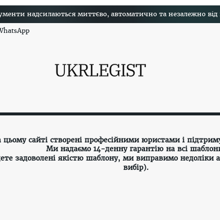
менти надсилаються миттєво, автоматично та незалежно від на
 WhatsApp
а цьому сайті створені професійними юристами і підтрим
Ми надаємо 14-денну гарантію на всі шаблон
ете задоволені якістю шаблону, ми виправимо недоліки 
вибір).