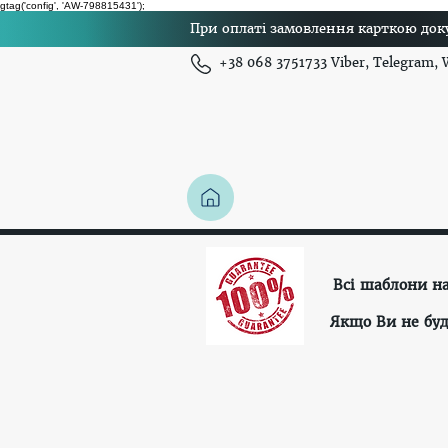
gtag('config', 'AW-798815431');
При оплаті замовлення карткою доку
+38 068 3751733 Viber, Telegram,
Всі шаблони н
Якщо Ви не буд