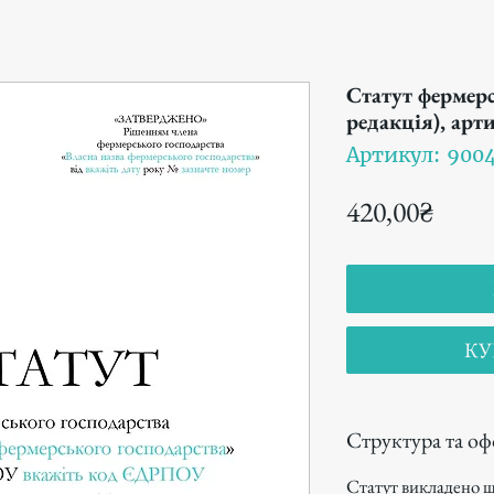
Статут фермерс
редакція), арт
Артикул: 9004
Цена
420,00₴
КУ
Структура та о
Статут викладено ш