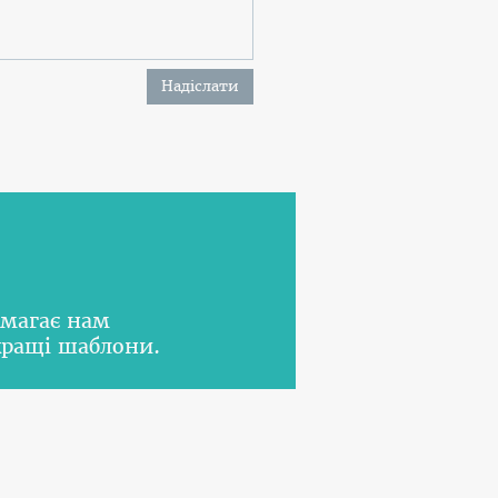
Надіслати
омагає нам
кращі шаблони.