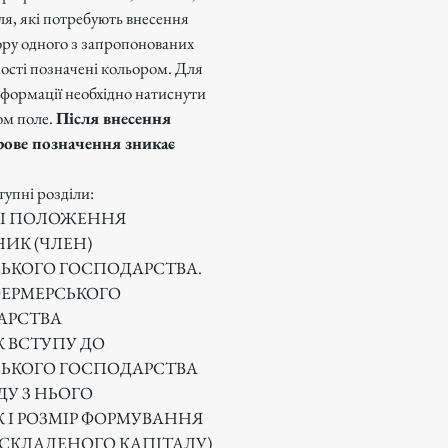
ля, які потребують внесення
ору одного з запропонованих
ності позначені кольором. Для
формації необхідно натиснути
ом поле.
Після внесення
рове позначення зникає
тупні розділи:
НІ ПОЛОЖЕННЯ
ИК (ЧЛЕН)
ЬКОГО ГОСПОДАРСТВА.
ЕРМЕРСЬКОГО
АРСТВА
 ВСТУПУ ДО
ЬКОГО ГОСПОДАРСТВА
ДУ З НЬОГО
 І РОЗМІР ФОРМУВАННЯ
СКЛАДЕНОГО КАПІТАЛУ)