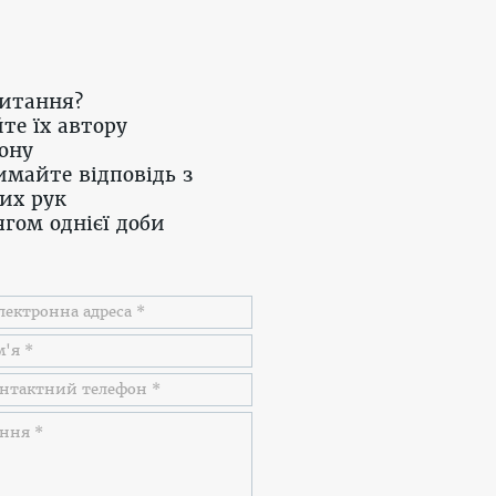
питання?
те їх автору
ону
имайте відповідь з
их рук
гом однієї доби