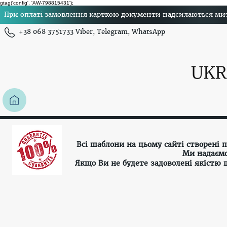
gtag('config', 'AW-798815431');
При оплаті замовлення карткою документи надсилаються миттє
+38 068 3751733 Viber, Telegram, WhatsApp
Всі шаблони на цьому сайті створені
Ми надаємо
Якщо Ви не будете задоволені якістю