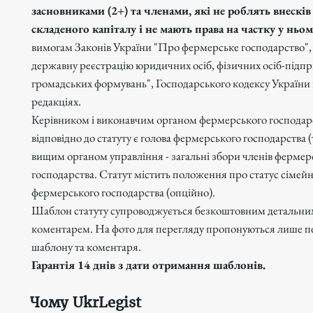
засновниками (2+) та членами, які не роблять внесків
складеного капіталу і не мають права на частку у ньо
вимогам Законів України "Про фермерське господарство"
державну реєстрацію юридичних осіб, фізичних осіб-підпр
громадських формувань", Господарського кодексу України
редакціях.
Керівником і виконавчим органом фермерського господар
відповідно до статуту є голова фермерського господарства (
вищим органом управління - загальні збори членів фермер
господарства. Статут містить положення про статус сімей
фермерського господарства (опційно).
Шаблон статуту супроводжується безкоштовним детальн
коментарем. На фото для перегляду пропонуються лише п
шаблону та коментаря.
Гарантія 14 днів з дати отримання шаблонів.
Чому UkrLegist