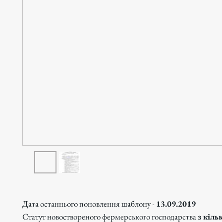
Дата останнього поновлення шаблону -
13.09.2019
Статут новоствореного фермерського господарства
з кіль