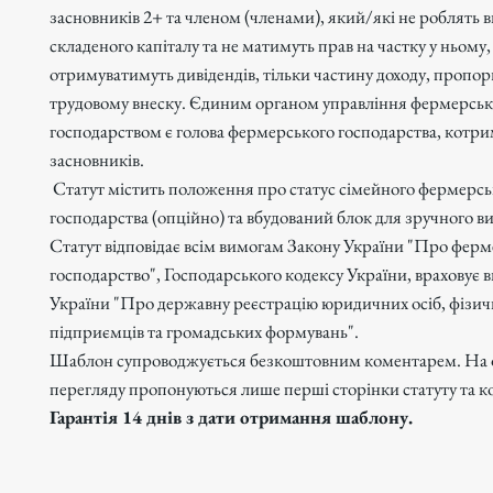
засновників 2+ та членом (членами), який/які не роблять в
складеного капіталу та не матимуть прав на частку у ньому,
отримуватимуть дивідендів, тільки частину доходу, пропор
трудовому внеску. Єдиним органом управління фермерсь
господарством є голова фермерського господарства, котрим
засновників.
Статут містить положення про статус сімейного фермерсь
господарства (опційно) та вбудований блок для зручного 
Статут відповідає всім вимогам Закону України "Про фер
господарство", Господарського кодексу України, враховує 
України "Про державну реєстрацію юридичних осіб, фізичн
підприємців та громадських формувань".
Шаблон супроводжується безкоштовним коментарем. На 
перегляду пропонуються лише перші сторінки статуту та к
Гарантія 14 днів з дати отримання шаблону.