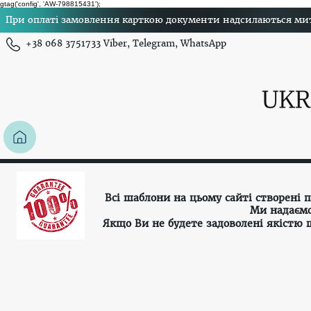
gtag('config', 'AW-798815431');
При оплаті замовлення карткою документи надсилаються миттє
+38 068 3751733 Viber, Telegram, WhatsApp
Всі шаблони на цьому сайті створені
Ми надаємо
Якщо Ви не будете задоволені якістю