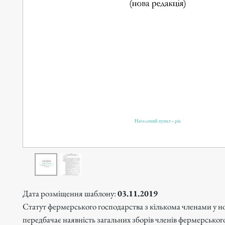
Дата розміщення шаблону:
03.11.2019
Статут фермерського господарства з кількома членами у но
передбачає наявність загальних зборів членів фермерськог