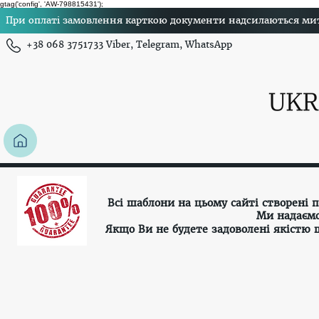
gtag('config', 'AW-798815431');
При оплаті замовлення карткою документи надсилаються миттє
+38 068 3751733 Viber, Telegram, WhatsApp
Всі шаблони на цьому сайті створені
Ми надаємо
Якщо Ви не будете задоволені якістю