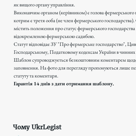
як вищого органу управління.
Виконавчим органом (керівником) є голова фермерського 
котрим є третя ооба (не член фермерського господарства).
містить положення про статус фермерського господарства 
відокремленою фермерською садибою.
Статут відповідає ЗУ "Про фермерське господарство", Цив
Господарському, Податковому кодексам України в чинних 
Шаблон супроводжується безкоштовним коментарем щод
заповнення. На фото для перегляду пропонуються лише пе
статуту та коментаря.
Гарантія 14 днів з дати отримання шаблону.
Чому UkrLegist