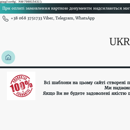
gtag('config', 'AW-798815431');
При оплаті замовлення карткою документи надсилаються миттє
+38 068 3751733 Viber, Telegram, WhatsApp
Всі шаблони на цьому сайті створені
Ми надаємо
Якщо Ви не будете задоволені якістю