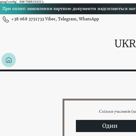
gtag('config', 'AW-798815431');
При оплаті замовлення карткою документи надсилаються миттє
+38 068 3751733 Viber, Telegram, WhatsApp
Скільки учасників (з
Один