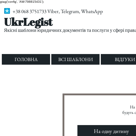
gtag('config', 'AW-798815431');
+38 068 3751733 Viber, Telegram, WhatsApp
UkrLegist
Якісні шаблони юридичних документів та послуги у сфері прав
ГОЛОВНА
ВСІ ШАБЛОНИ
ВІДГУКИ
На 
будуть 
На одну дитину