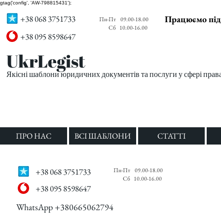
gtag('config', 'AW-798815431');
+38 068 3751733
Працюємо під
Пн-Пт
09.00-18.00
Сб
10.00-16.00
+38 095 8598647
UkrLegist
Якісні шаблони юридичних документів та послуги у сфері прав
ПРО НАС
ВСІ ШАБЛОНИ
СТАТТІ
+38 068 3751733
Пн-Пт
09.00-18.00
Сб
10.00-16.00
+38 095 8598647
WhatsApp +380665062794