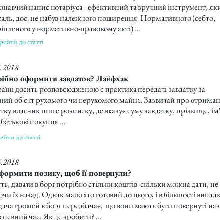
онавчий напис нотаріуса - ефективний та зручний інструмент, як
жаль, досі не набув належного поширення. Нормативного (себто,
іпленого у нормативно-правовому акті) ...
рейти до статті
6.2018
ібно оформити завдаток? Лайфхак
раїні досить розповсюдженою є практика передачі завдатку за
ний об'єкт рухомого чи нерухомого майна. Зазвичай про отрима
тку власник пише розписку, де вказує суму завдатку, прізвище, ім
 батькові покупця ...
ейти до статті
6.2018
формити позику, щоб її повернули?
ь, давати в борг потрібно стільки коштів, скільки можна дати, не
чи їх назад. Однак мало хто готовий до цього, і в більшості випадк
дача грошей в борг передбачає, що вони мають бути повернуті наз
 певний час. Як це зробити? ...