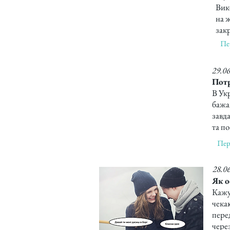
Вик
на 
закр
Пе
29.0
Потр
В Ук
бажа
завда
та по
Пер
28.0
Як о
Кажут
чекаю
пере
через