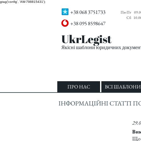
gtag('config', 'AW-798815431');
+38 068 3751733
Пн-Пт
09.0
Сб
10.0
+38 095 8598647
UkrLegist
Якісні шаблони юридичних документі
ПРО НАС
ВСІ ШАБЛОНИ
ІНФОРМАЦІЙНІ СТАТТІ П
29.
Вик
Що 