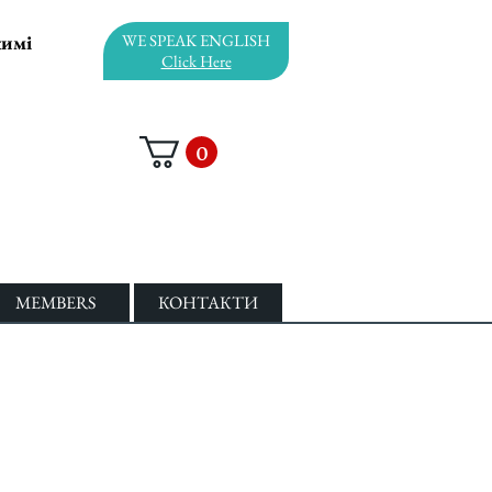
жимі
WE SPEAK ENGLISH
Click Here
0
MEMBERS
КОНТАКТИ