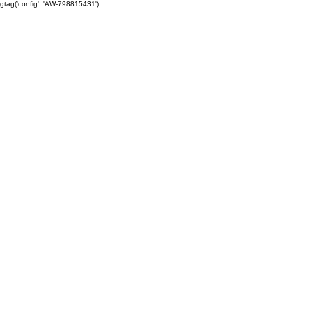
gtag('config', 'AW-798815431');