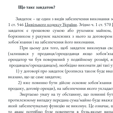
Що таке завдаток?
Завдаток – це один з видів забезпечення виконання зо
1 ст. 546
Цивільного кодексу України
. Згідно ч. 1 ст. 570
завдаток є грошовою сумою або рухомим майном, 
боржником у рахунок належних з нього за договором 
зобов'язання і на забезпечення його виконання.
При цьому для того, щоб завдаток виконував свою
(залишався у продавця/орендодавця якщо зобов’я
орендатор чи був повернений у подвійному розмірі, 
продавцем/орендодавцем), необхідно виконати дві такі 
1) у договорі про завдаток (розписка також буде вва
вказано, що це саме завдаток;
2) вже повинно бути дійсне основне зобов’язання (н
продажу, договір оренди), на забезпечення якого укладаєт
Звертаємо увагу на ту обставину, що повинні бути
протилежному випадку передана сума/майно буде вважати
який забезпечувальну функцію не виконує. Це означає, щ
то аванс потрібно буде повернути в будь-якому випа