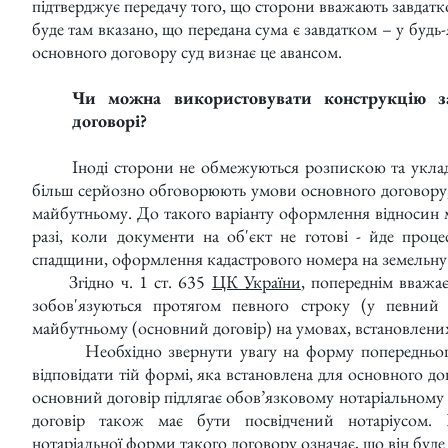
підтверджує передачу того, що сторони вважають завдатк
буде там вказано, що передана сума є завдатком – у будь-
основного договору суд визнає це авансом.
Чи можна використовувати конструкцію з
договорі?
Іноді сторони не обмежуються розпискою та укладаю
більш серйозно обговорюють умови основного договору,
майбутньому. До такого варіанту оформлення відносин 
разі, коли документи на об'єкт не готові - йде проце
спадщини, оформлення кадастрового номера на земельну ді
Згідно ч. 1 ст. 635
ЦК України
, попереднім вважає
зобов'язуються протягом певного строку (у певний 
майбутньому (основний договір) на умовах, встановлени
Необхідно звернути увагу на форму попереднього
відповідати тій формі, яка встановлена для основного д
основний договір підлягає обов’язковому нотаріальному 
договір також має бути посвідчений нотаріусом.
нотаріальної форми такого договору означає, що він буде