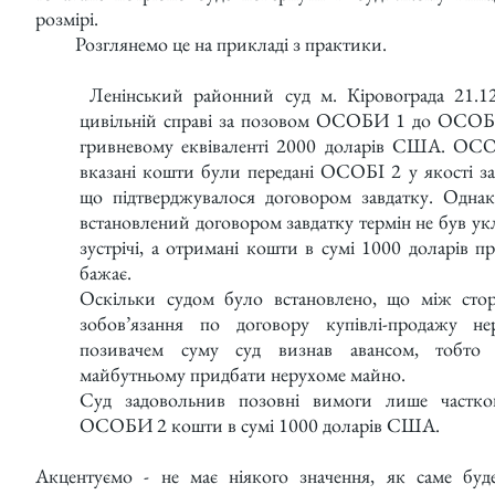
розмірі.
Розглянемо це на прикладі з практики.
Ленінський районний суд м. Кіровограда 21.12
цивільній справі за позовом ОСОБИ 1 до ОСОБИ
гривневому еквіваленті 2000 доларів США. ОСО
вказані кошти були передані ОСОБІ 2 у якості за
що підтверджувалося договором завдатку. Однак
встановлений договором завдатку термін не був у
зустрічі, а отримані кошти в сумі 1000 доларів пр
бажає.
Оскільки судом було встановлено, що між стор
зобов’язання по договору купівлі-продажу не
позивачем суму суд визнав авансом, тобто 
майбутньому придбати нерухоме майно.
Суд задовольнив позовні вимоги лише частко
ОСОБИ 2 кошти в сумі 1000 доларів США.
Акцентуємо - не має ніякого значення, як саме буд