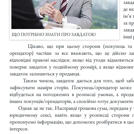
завд
де в
ім’я 
за п
завд
ЩО ПОТРІБНО ЗНАТИ ПРО ЗАВДАТОК?
інші 
Цікаво, що при цьому сторони (покупець та про
орендатор) частіше за все вважають, що це дійсно за
відповідні правові наслідки: якщо від угоди відмовитьс
поверне завдаток у подвійному розмірі, а якщо відмови
завдаток залишиться у продавця.
Таким чином, завдаток дається для того, щоб забе
зафіксувати наміри сторін. Покупець/орендатор може с
відбудеться на погоджених в розписці умовах, а прода
інших покупців/орендаторів, а спокійно готує документи 
Однак це не так. Насправді грошова сума, передана у та
юридичному сенсі, навіть якщо у розписці сторони
пропонуємо інформацію, що допоможе розібратися в цьом
інтереси.