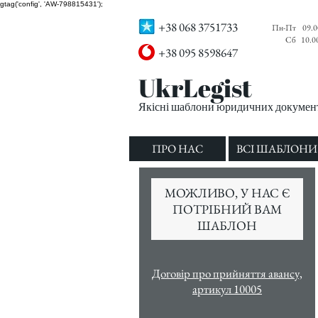
gtag('config', 'AW-798815431');
+38 068 3751733
Пн-Пт
09.0
Сб
10.0
+38 095 8598647
UkrLegist
Якісні шаблони юридичних документі
ПРО НАС
ВСІ ШАБЛОНИ
МОЖЛИВО, У НАС Є
ПОТРІБНИЙ ВАМ
ШАБЛОН
Договір про прийняття авансу,
артикул 10005