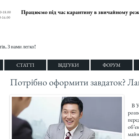
Працюємо під час карантину в звичайному ре
0-18.00
0-16.00
в. З нами легко!
СТАТТІ
ВІДГУКИ
ФОРУМ
Потрібно оформити завдаток? Ла
В Ук
розп
пере
об’є
майн