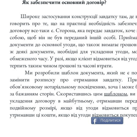
Як забезпечити основний договір?
Широке застосування конструкції завдатку там, де ві
говорить про те, що на практиці необхідність забезпе
договору все-таки є. Сторона, яка передає завдаток, хоче
собою, щоб він не був переданий іншій особі. Прийма
документи до основної угоди, що також вимагає грошови
ж деякі документи, необхідні для укладення угоди, м
обмеженого часу. У разі, якщо клієнт відмовиться від уго
терпить таким чином грошові та часові втрати.
Ми розробили шаблон документа, який не є попе
замінити розписку про отримання завдатку. Пр
обов'язковому нотаріальному посвідченню, хоча і може 
за бажанням сторін. Скориставшись цим
шаблоном
, ви
укладення договору в майбутньому, отримавши перед
подвійному розмірі, якщо від угоди відмовиться пр
утримавши ці кошти, якщо від угоди відмовиться покупец
Поділитися