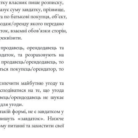
атку власник пише розписку,
казує суму завдатку, прізвище,
та по батькові покупця, об’єкт,
родаж/оренду якого передано
аток, взаємні обов’язки сторін,
реквізити.
давець, орендодавець та
вдаток, та розраховують на
я продавець/орендодавець, то
ться покупець/орендатор, то
зпечити майбутню угоду та
подіватися на те, що угода
вець/орендодавець не шукає
для угоди.
кій формі, не є завдатком у
 пишуть «завдаток». Нижче
у питанні та захистити свої