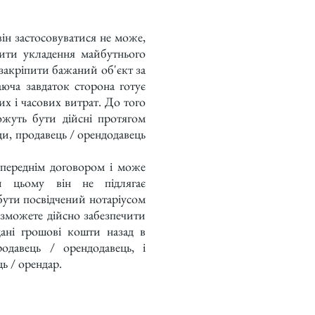
н застосовуватися не може,
чити укладення майбутнього
 закріпити бажаний об'єкт за
юча завдаток сторона готує
х і часових витрат. До того
ожуть бути дійсні протягом
ди, продавець / орендодавець
реднім договором і може
и цьому він не підлягає
бути посвідчений нотаріусом
 зможете дійсно забезпечити
ані грошові кошти назад в
одавець / орендодавець, і
ь / орендар.