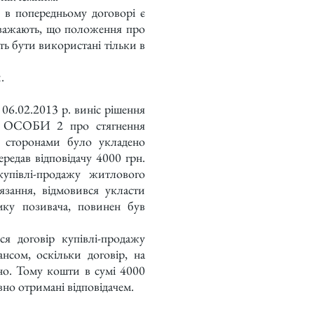
 попередньому договорі є
 вважають, що положення про
ть бути використані тільки в
.
06.02.2013 р. виніс рішення
о ОСОБИ 2 про стягнення
 сторонами було укладено
ередав відповідачу 4000 грн.
купівлі-продажу житлового
язання, відмовився укласти
мку позивача, повинен був
я договір купівлі-продажу
нсом, оскільки договір, на
ено. Тому кошти в сумі 4000
вно отримані відповідачем.