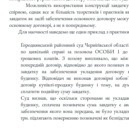
Можливість використання конструкції завдатку в
спірною, однак все ж більшість теоретиків і практиків
завдаток як засіб забезпечення основного договору можу
основному договорі, а не в попередньому.
Для наочності наведемо ще один приклад з практики
Городнянський районний суд Чернігівської області 
по цивільній справі за позовом ОСОБИ 1 д
грошових коштів. З позову випливало, що між
попередній договір, відповідно до якого позивач п
завдатку на забезпечення укладення договору 
будинку. Відповідач не виконав договірні зобов'
договір купівлі-продажу будинку і тому, на ду
сплатити подвійну суму завдатку.
Суд визнав, що оскільки сторонами не укладавс
будинку, сплачена позивачем сума завдатку є ава
забезпечення якого вона передана, не було уклад
грн. підлягають поверненню позивачеві як безпідста