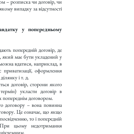
ом – розписка чи договір, чи
якому випадку за відсутності
авдатку у попередньому
ть попередній договір, де
 який має бути укладений у
можна вдатися, наприклад, в
с приватизації, оформлення
лянку і т. д.
ться договір, сторони якого
термін) укласти договір в
х попереднім договором.
 договору – вона повинна
оговору. Це означає, що якщо
посвідченню, то і попередній
 При цьому недотримання
 нікчемним.