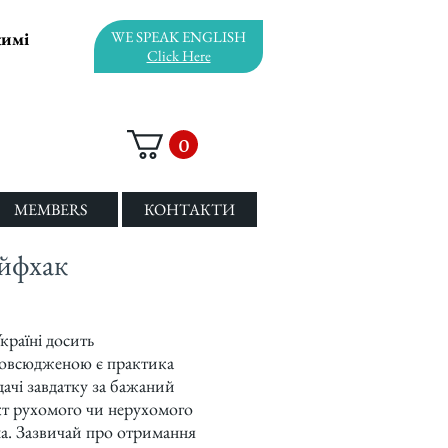
жимі
WE SPEAK ENGLISH
Click Here
0
MEMBERS
КОНТАКТИ
йфхак
раїні досить
овсюдженою є практика
дачі завдатку за бажаний
кт рухомого чи нерухомого
а. Зазвичай про отримання