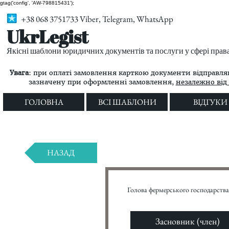
gtag('config', 'AW-798815431');
+38 068 3751733 Viber, Telegram, WhatsApp
UkrLegist
Якісні шаблони юридичних документів та послуги у сфері прав
Увага:
при оплаті замовлення карткою документи відправляю
зазначену при оформленні замовлення,
незалежно від 
ГОЛОВНА
ВСІ ШАБЛОНИ
ВІДГУКИ
НАЗАД
Голова фермерського господарства
Засновник (член)