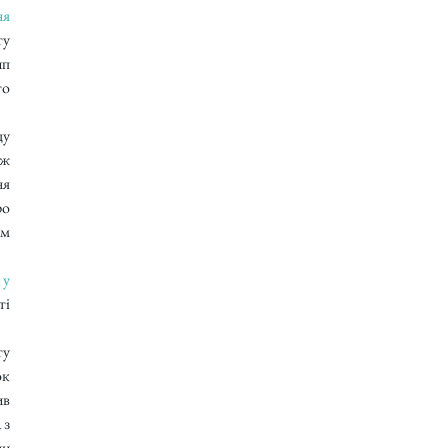
я 
у 
п 
о 
у 
ж 
я 
о 
м 
у 
і 
у 
к 
в 
з 
и 