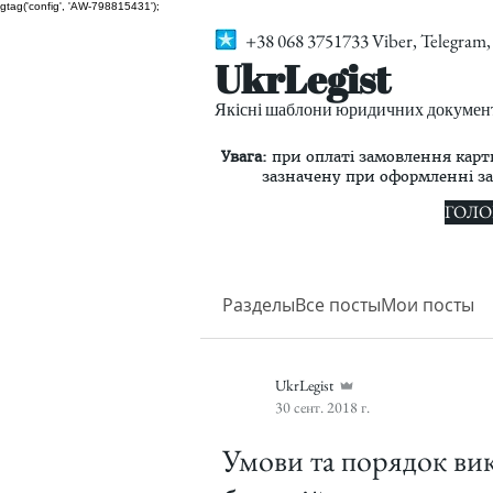
gtag('config', 'AW-798815431');
+38 068 3751733 Viber, Telegra
UkrLegist
Якісні шаблони юридичних документі
Увага:
при оплаті замовлення карт
зазначену при оформленні з
ГОЛО
Разделы
Все посты
Мои посты
UkrLegist
30 сент. 2018 г.
Умови та порядок вик