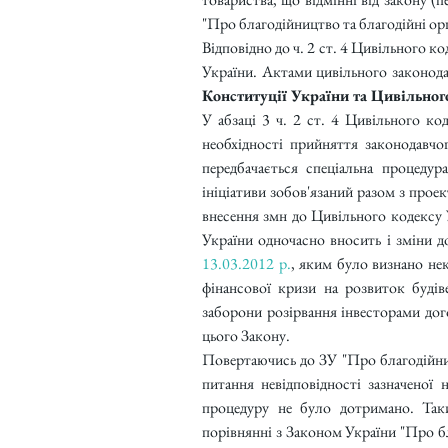
"Про благодійництво та благодійні ор
Відповідно до ч. 2 ст. 4 Цивільного к
України. Актами цивільного законодав
Конституції України та Цивільног
У абзаці 3 ч. 2 ст. 4 Цивільного ко
необхідності прийняття законодавчог
передбачається спеціальна процедур
ініціативи зобов'язаний разом з прое
внесення змн до Цивільного кодексу 
України одночасно вносить і зміни 
13.03.2012 р.
, яким було визнано не
фінансової кризи на розвиток будіве
заборони розірвання інвесторами дог
цього Закону.
Повертаючись до ЗУ "Про благодійницт
питання невідповідності зазначеної
процедуру не було дотримано. Так
порівнянні з Законом України "Про бла