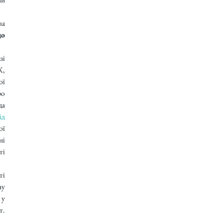
а 
о 
і 
, 
ї 
о 
а 
д 
ї 
і 
і 
і 
у 
у 
. 