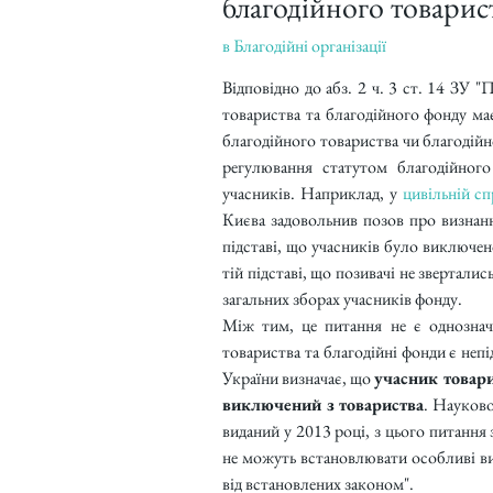
благодійного товарис
в
Благодійні організації
Відповідно до абз. 2 ч. 3 ст. 14 ЗУ "П
товариства та благодійного фонду ма
благодійного товариства чи благодійн
регулювання статутом благодійног
учасників. Наприклад, у 
цивільній с
Києва задовольнив позов про визнанн
підставі, що учасників було виключено
тій підставі, що позивачі не зверталис
загальних зборах учасників фонду.
Між тим, це питання не є однозначн
товариства та благодійні фонди є не
України визначає, що 
учасник товари
виключений з товариства
. Науково
виданий у 2013 році, з цього питання 
не можуть встановлювати особливі ви
від встановлених законом".