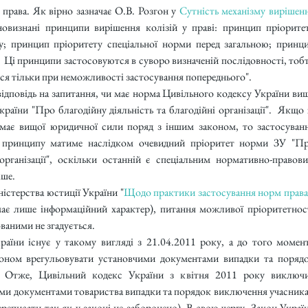
права. Як вірно зазначає О.В. Розгон у 
Сутність механізму вирішенн
ьновизнані принципи вирішення колізій у праві: принцип пріоритет
; принцип пріоритету спеціальної норми перед загальною; принци
  Ці принципи застосовуются в суворо визначеній послідовності, тобт
ся тільки при неможливості застосування попереднього".
відповідь на запитання, чи має норма Цивільного кодексу України вищ
аїни "Про благодійну діяльність та благодійні організації".  Якщо 
має вищої юридичної сили поряд з іншим законом, то застосуванн
о принципу матиме наслідком очевидний пріоритет норми ЗУ "Пр
 організації", оскільки останній є спеціальним нормативно-правови
іше.
істерства юстиції України "
Щодо практики застосування норм права 
має лише інформаційний характер), питання можливої пріоритетност
ваними не згадується.
раїни існує у такому вигляді з 21.04.2011 року, а до того момент
коном врегульовувати установчими документами випадки та порядо
. Отже, Цивільний кодекс України з квітня 2011 року виключи
и документами товариства випадки та порядок виключення учасника 
ереписати так як у законі не заборонено). В свою чергу, Закон Україн