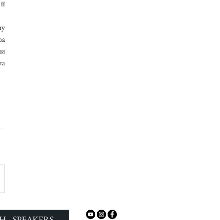
ї 
у 
а 
и 
а 
H - SPEAKERS