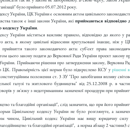
ганізації" було прийнято 05.07.2012 року.
одексу України, ЦК України є основним актом цивільного законодавств
ства також є інші закони України, які 
приймаються відповідно д
о кодексу України
. 
дексу України міститься важливе правило, відповідно до якого у раз
о акта, в якому цивільні відносини врегульовані інакше, ніж у ЦК
а прийняття такого законодавчого акта: суб'єкт права законодавчо
ктом цього закону подати до Верховної Ради України проект закону пр
України. Приймаючи рішення про затвердження закону, Верховна Рад
до ЦК. Правомірність цієї норми було підкреслено КСУ у 
рішенні ві
конституційним положення ст. 3 ЗУ "Про запобігання впливу світово
льної галузі та житлового будвництва" від 25.12.2008 р. в частин
оворів у зв'язку з недотриманням зазначеної процедури при прийнятт
во та благодійні організації", слід зазначити, що при його прийнятт
 норми Цивільному кодексу України не було розглянуте, а зазначен
им чином, Цивільний кодекс України має вищу юридичну силу 
годійництво та благодійні організації",  а норма абзацу 2 частини3 ст