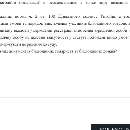
годійні організації" є перспективною з точки зору визнання ї
ідлягає норма ч. 2 ст. 100 Цивільного кодексу України, а том
ами умови та порядок виключення учасників блгодійного товариств
ипадку відмови у державній реєстрації створення юридичної особи ч
дичну особу на підставі відсутності у статуті положень щодо умов т
скаржувати це рішення до суду. 
овчих документах благодійних товариств та благодійних фондів?
FOR ENGLIS