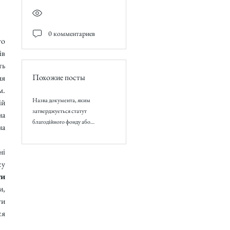
0 комментариев
о 
в 
ь 
Похожие посты
я 
. 
Назва документа, яким
й 
затверджується статут
а 
благодійного фонду або
а 
благодійного товариства
і 
у 
и 
, 
и 
я 