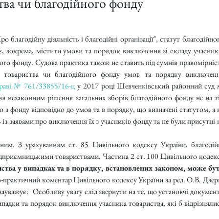
тва чи благодійного фонду
ро благодійну діяльність і благодійні організації", статут благодійног
є, зокрема, містити умови та порядок виключення зі складу учасникі
ого фонду. Судова практика також не ставить під сумнів правомірніст
о товариства чи благодійного фонду умов та порядку виключенн
праві № 761/33855/16-ц
 у 2017 році Шевченківський районний суд м
я незаконним рішення загальних зборів благодійного фонду не на ті
 з фонду відповідно до умов та в порядку, що визначені статутом, а н
ь із заявами про виключення їх з учасників фонду та не були присутні н
им. З урахуванням ст. 85 Цивільного кодексу України, благодійн
підприємницькими товариствами. Частина 2 ст. 100 Цивільного кодекс
ства у випадках та в порядку, встановлених законом, може бут
-практичний коментар Цивільного кодексу України за ред. О.В. Дзери
зауважує: "Особливу увагу слід звернути на те, що установчі документ
падки та порядок виключення учасника товариства, які б відрізнялис