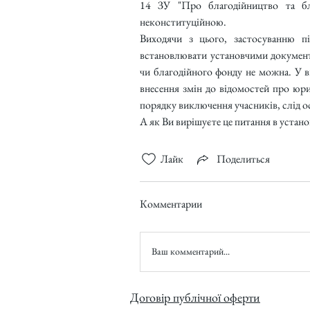
14 ЗУ "Про благодійництво та бла
неконституційною.
Виходячи з цього, застосуванню п
встановлювати установчими документ
чи благодійного фонду не можна. У в
внесення змін до відомостей про юри
порядку виключення учасників, слід о
А як Ви вирішуєте це питання в устан
Лайк
Поделиться
Комментарии
Ваш комментарий...
Договір публічної оферти