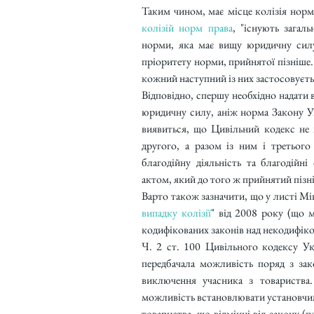
Таким чином, має місце колізія норм 
колізій норм права
, "існують загал
норми, яка має вищу юридичну силу
пріоритету норми, прийнятої пізніше.
кожний наступний із них застосовуєть
Відповідно, спершу необхідно надати 
юридичну силу, аніж норма Закону Укр
виявиться, що Цивільний кодекс не 
другого, а разом із ним і третьог
благодійну діяльність та благодійні
актом, який до того ж прийнятий пізн
Варто також зазначити, що у листі Мін
випадку колізії
" від 2008 року (що 
кодифікованих законів над некодифіко
Ч. 2 ст. 100 Цивільного кодексу Ук
передбачала можливість поряд з за
виключення учасника з товариства
можливість встановлювати установчим
товариства, що відмінні від закону (п