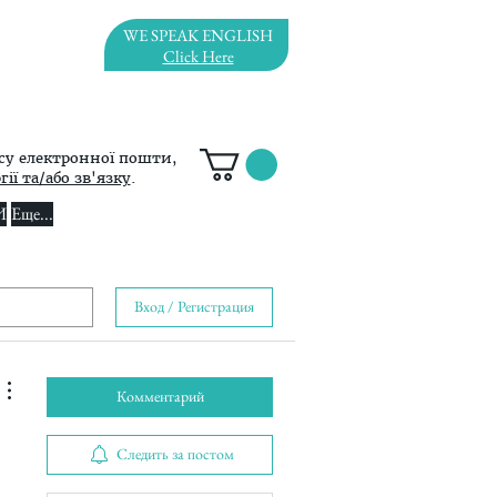
WE SPEAK ENGLISH
Click Here
су електронної пошти,
ії та/або зв'язку
.
И
Еще...
Вход / Регистрация
Комментарий
Следить за постом