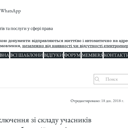
m, WhatsApp
в та послуги у сфері права
кою документи відправляються миттєво і автоматично на адре
амовлення,
незалежно від наявності чи відсутності електроенерг
ВНА
ВСІ ШАБЛОНИ
ВІДГУКИ
ФОРУМ
MEMBERS
КОНТАКТ
Отредактировано:
18 дек. 2018 г.
лючення зі складу учасників