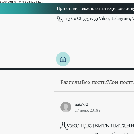
gtag('config', 'AW-798815431');
При оплаті замовлення карткою доку
+38 068 3751733 Viber, Telegram,
Разделы
Все посты
Мои пост
nuta572
17 нояб. 2018 г.
Дуже цікавить питанн