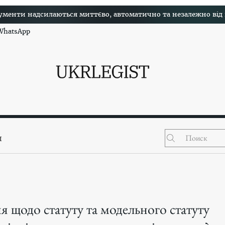
менти надсилаються миттєво, автоматично та незалежно від на
 WhatsApp
ы
я щодо статуту та модельного статуту