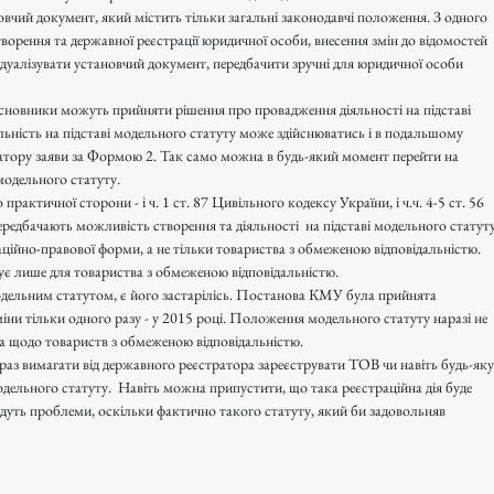
вчий документ, який містить тільки загальні законодавчі положення. З одного 
ворення та державної реєстрації юридичної особи, внесення змін до відомостей 
ивідуалізувати установчий документ, передбачити зручні для юридичної особи 
сновники можуть прийняти рішення про провадження діяльності на підставі 
льність на підставі модельного статуту може здійснюватись і в подальшому 
тору заяви за Формою 2. Так само можна в будь-який момент перейти на 
 модельного статуту.
рактичної сторони - і ч. 1 ст. 87 Цивільного кодексу України, і ч.ч. 4-5 ст. 56 
редбачають можливість створення та діяльності  на підставі модельного статуту
ційно-правової форми, а не тільки товариства з обмеженою відповідальністю. 
ує лише для товариства з обмеженою відповідальністю.
ельним статутом, є його застарілісь. Постанова КМУ була прийнята 
міни тільки одного разу - у 2015 році. Положення модельного статуту наразі не 
а щодо товариств з обмеженою відповідальністю.
раз вимагати від державного реєстратора зареєструвати ТОВ чи навіть будь-яку 
дельного статуту.  Навіть можна припустити, що така реєстраційна дія буде 
уть проблеми, оскільки фактично такого статуту, який би задовольняв 