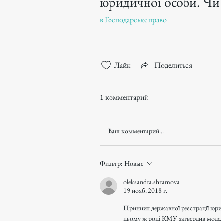
юридичної особи. Чи 
в
Господарське право
Лайк
Поделиться
1 комментарий
Ваш комментарий...
Фильтр:
Новые
oleksandra.shramova
19 нояб. 2018 г.
Принцип державної реєстрації юрид
цьому ж році КМУ затвердив модел