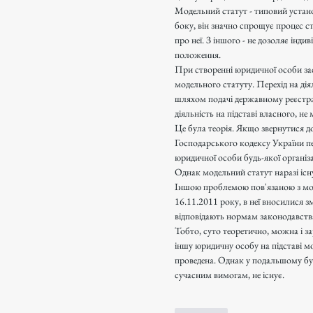
Модельний статут - типовий устано
боку, він значно спрощує процес ст
про неї. З іншого - не дозоляє інд
положення. 
При створенні юридичної особи за
модельного статуту. Перехід на дія
шляхом подачі державному реєстра
діяльність на підставі власного, не
Це була теорія. Якщо звернутися до п
Господарського кодексу України пе
юридичної особи будь-якої організа
Однак модельний статут наразі існ
Іншою проблемою пов'язаною з мод
16.11.2011 року, в неї вносилися з
відповідають нормам законодавств
Тобто, суто теоретично, можна і за
іншу юридичну особу на підставі мо
проведена. Однак у подальшому буд
сучасним вимогам, не існує.