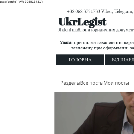
gtag('config', 'AW-798815431');
+38 068 3751733 Viber, Telegra
UkrLegist
Якісні шаблони юридичних документі
Увага:
при оплаті замовлення карт
зазначену при оформленні з
ГОЛОВНА
ВСІ ШАБ
Разделы
Все посты
Мои посты