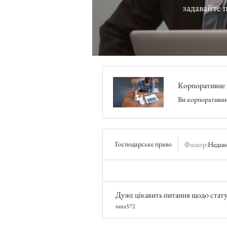
задавайте питання, читайте о
Корпоративне 
Ви корпоративни
Господарське право
Фильтр:
Недавн
nuta572