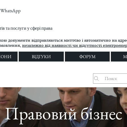
m, WhatsApp
в та послуги у сфері права
кою документи відправляються миттєво і автоматично на адре
амовлення,
незалежно від наявності чи відсутності електроенерг
ЛОНИ
ВІДГУКИ
ФОРУМ
M
Правовий бізнес