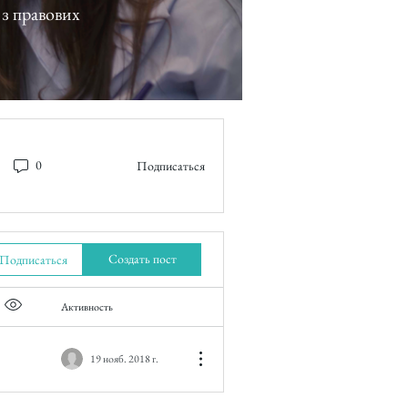
0
Подписаться
Создать пост
Подписаться
Активность
Item option menu
19 нояб. 2018 г.