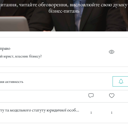
бговорення, висловлюйте свою думку з правових
бізнес-питань
право
й юрист, власник бізнесу?
яя активность
Дуже цікавить питання щодо статуту та модельного статуту юридичної особи. Чи відрізняються вони один від одного?
1
1