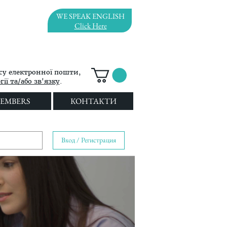
WE SPEAK ENGLISH
Click Here
су електронної пошти,
ії та/або зв'язку
.
EMBERS
КОНТАКТИ
Вход / Регистрация