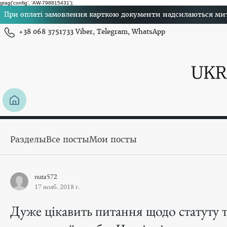
gtag('config', 'AW-798815431');
При оплаті замовлення карткою документи надсилаються миттє
+38 068 3751733 Viber, Telegram, WhatsApp
Разделы
Все посты
Мои посты
nuta572
17 нояб. 2018 г.
Дуже цікавить питання щодо статуту т