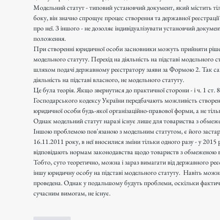
Модельний статут - типовий установчий документ, який містить тіл
боку, він значно спрощує процес створення та державної реєстрації
про неї. З іншого - не дозоляє індивідуалізувати установчий докумен
положення. 
При створенні юридичної особи засновники можуть прийняти рішенн
модельного статуту. Перехід на діяльність на підставі модельного 
шляхом подачі державному реєстратору заяви за Формою 2. Так са
діяльність на підставі власного, не модельного статуту.
Це була теорія. Якщо звернутися до практичної сторони - і ч. 1 ст. 87
Господарського кодексу України передбачають можливість створення 
юридичної особи будь-якої організаційно-правової форми, а не тіль
Однак модельний статут наразі існує лише для товариства з обмеж
Іншою проблемою пов'язаною з модельним статутом, є його застар
16.11.2011 року, в неї вносилися зміни тільки одного разу - у 2015
відповідають нормам законодавства щодо товариств з обмеженою в
Тобто, суто теоретично, можна і зараз вимагати від державного реє
іншу юридичну особу на підставі модельного статуту.  Навіть можна
проведена. Однак у подальшому будуть проблеми, оскільки фактичн
сучасним вимогам, не існує.