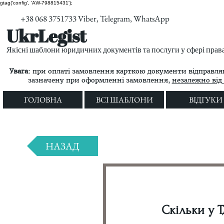
gtag('config', 'AW-798815431');
+38 068 3751733 Viber, Telegram, WhatsApp
UkrLegist
Якісні шаблони юридичних документів та послуги у сфері прав
Увага:
при оплаті замовлення карткою документи відправляю
зазначену при оформленні замовлення,
незалежно від 
ГОЛОВНА
ВСІ ШАБЛОНИ
ВІДГУКИ
НАЗАД
Скільки у 