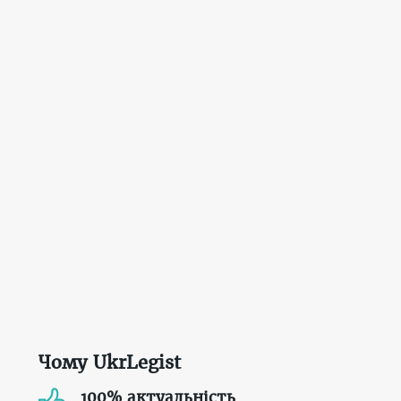
Чому UkrLegist
100% актуальність