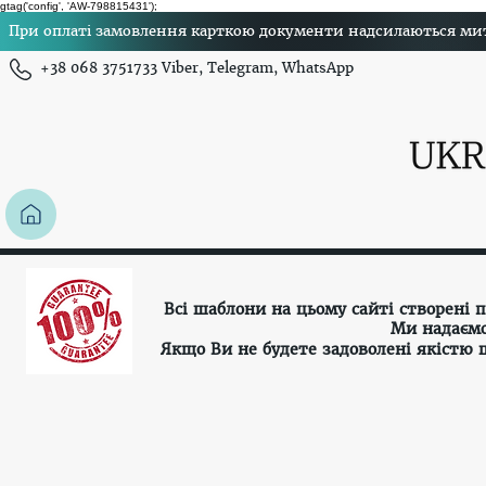
gtag('config', 'AW-798815431');
При оплаті замовлення карткою документи надсилаються миттє
+38 068 3751733 Viber, Telegram, WhatsApp
Всі шаблони на цьому сайті створені
Ми надаємо
Якщо Ви не будете задоволені якістю