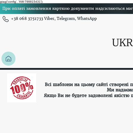
gtag('config', 'AW-798815431');
При оплаті замовлення карткою документи надсилаються миттє
+38 068 3751733 Viber, Telegram, WhatsApp
Всі шаблони на цьому сайті створені
Ми надаємо
Якщо Ви не будете задоволені якістю