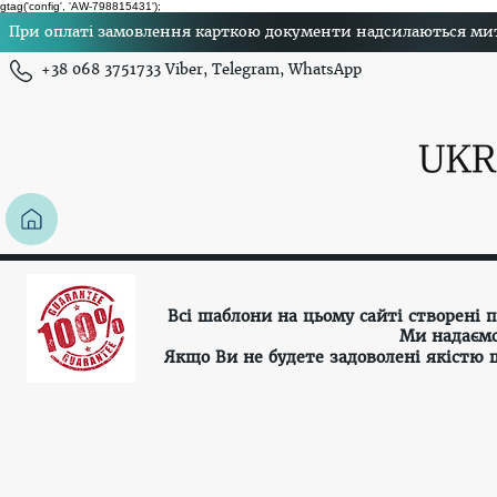
gtag('config', 'AW-798815431');
При оплаті замовлення карткою документи надсилаються миттє
+38 068 3751733 Viber, Telegram, WhatsApp
Всі шаблони на цьому сайті створені
Ми надаємо
Якщо Ви не будете задоволені якістю