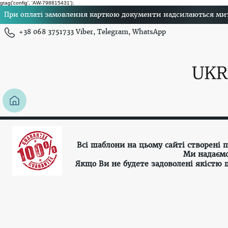
gtag('config', 'AW-798815431');
При оплаті замовлення карткою документи надсилаються миттє
+38 068 3751733 Viber, Telegram, WhatsApp
Всі шаблони на цьому сайті створені
Ми надаємо
Якщо Ви не будете задоволені якістю