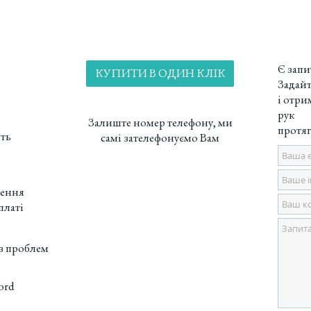
Є запи
КУПИТИ В ОДИН КЛІК
Задайт
і отри
рук
Залиште номер телефону, ми
протяг
ють
самі зателефонуємо Вам
ження
платі
з проблем
ord