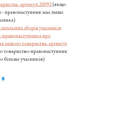
ариства, артикул 20092
(якщо
о - правонаступник має лише
асника)
загальних зборів учасників
а-правонаступника про
я іншого товариства, артикул
о товариство-правонаступник
бо більше учасників)