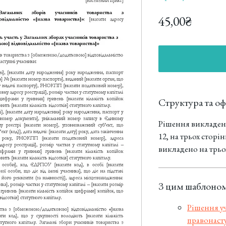
Цена
45,00₴
Структура та о
Рішення викладен
12, на трьох сторі
викладено на трьо
З цим шаблоном
Рішення уч
правонаст