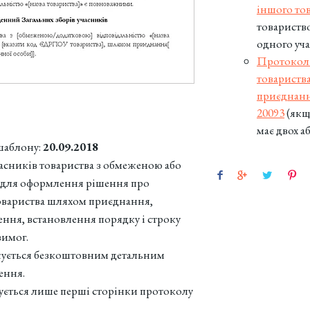
іншого тов
товариств
одного уч
Протокол 
товариств
приєднанн
20093
(якщ
має двох а
шаблону:
20.09.2018
асників товариства з обмеженою або
 для оформлення рішення про
овариства шляхом приєднання,
ення, встановлення порядку і строку
вимог.
ується безкоштовним детальним
ення.
ується лише перші сторінки протоколу