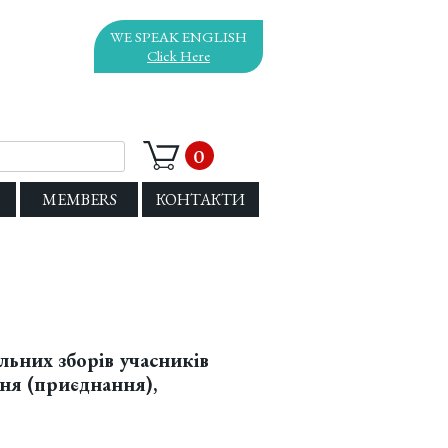
WE SPEAK ENGLISH
Click Here
0
Еще...
MEMBERS
КОНТАКТИ
льних зборів учасників
ня (приєднання),