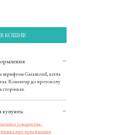
В КОШИК
формлення
е шрифтом Garamond, кегль
нках. Коментар до протоколу
х сторінках.
 купують:
асника товариства -
упника про приєднання