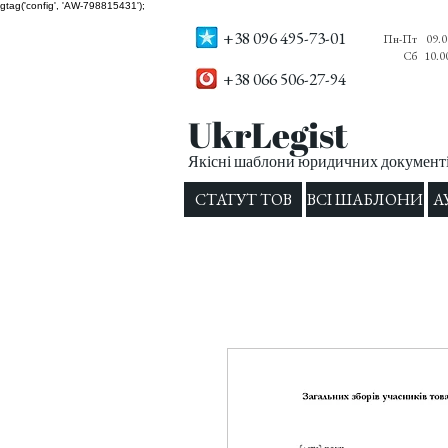
gtag('config', 'AW-798815431');
+38 096 495-73-01
Пн-Пт
09.0
Сб
10.0
+38 066 506-27-94
UkrLegist
Якісні шаблони юридичних документів
СТАТУТ ТОВ
ВСІ ШАБЛОНИ
А