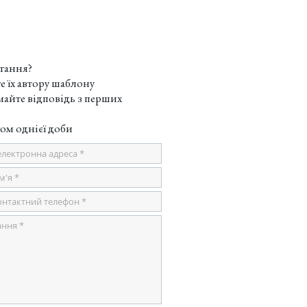
тання?
е їх автору шаблону
майте відповідь з перших
ом однієї доби