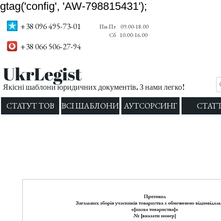
gtag('config', 'AW-798815431');
+38 096 495-73-01
Пн-Пт
09.00-18.00
Сб
10.00-16.00
+38 066 506-27-94
UkrLegist
Якісні шаблони юридичних документів. З нами легко!
СТАТУТ ТОВ
ВСІ ШАБЛОНИ
АУТСОРСИНГ
СТАТТ