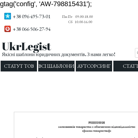
gtag('config', 'AW-798815431');
+38 096 495-73-01
Пн-Пт
09.00-18.00
Сб
10.00-16.00
+38 066 506-27-94
UkrLegist
Якісні шаблони юридичних документів. З нами легко!
СТАТУТ ТОВ
ВСІ ШАБЛОНИ
АУТСОРСИНГ
СТАТТ