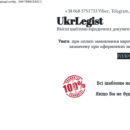
gtag('config', 'AW-798815431');
+38 068 3751733 Viber, Telegra
UkrLegist
Якісні шаблони юридичних документі
Увага:
при оплаті замовлення карт
зазначену при оформленні з
ГОЛО
Всі шаблони н
Якщо Ви не буд