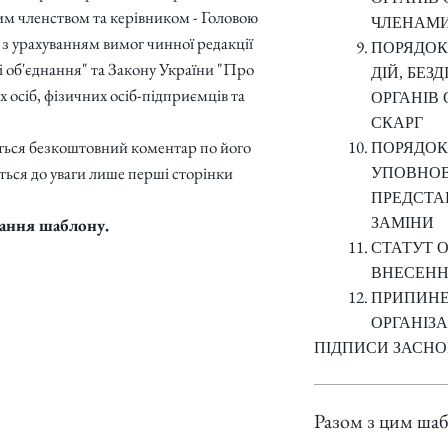
им членством та керівником - Головою
ЧЛЕНАМИ
 з урахуванням вимог чинної редакції
ПОРЯДОК
 об'єднання" та Закону України "Про
ДІЙ, БЕЗ
осіб, фізичних осіб-підприємців та
ОРГАНІВ 
СКАРГ
ється безкоштовний коментар по його
ПОРЯДОК
ься до уваги лише перші сторінки
УПОВНО
ПРЕДСТАВ
ЗАМІНИ
мання шаблону.
СТАТУТ О
ВНЕСЕНН
ПРИПИНЕ
ОРГАНІЗА
ПІДПИСИ ЗАСНО
Разом з цим ша