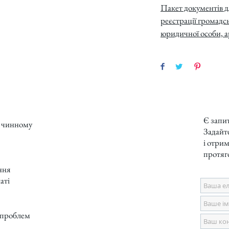
Пакет документів д
реєстрації громадсь
юридичної особи, а
Є запи
ь чинному
Задайте
і отрим
протяг
ння
аті
 проблем