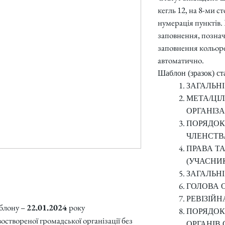
кегль 12, на 8-ми с
нумерація пунктів.
заповнення, познач
заповнення кольор
автоматично.
Шаблон (зразок) ст
ЗАГАЛЬН
МЕТА/ЦІЛ
ОРГАНІЗА
ПОРЯДОК
ЧЛЕНСТВА
ПРАВА ТА
(УЧАСНИК
ЗАГАЛЬНІ
ГОЛОВА О
РЕВІЗІЙН
блону –
22.01.2024
року
ПОРЯДОК
оствореної громадської організації без
ОРГАНІВ 