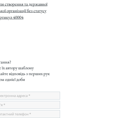
ля створення та державної
кої організації без статусу
ртикул 40004
тання?
 їх автору шаблону
айте відповідь з перших рук
ом однієї доби