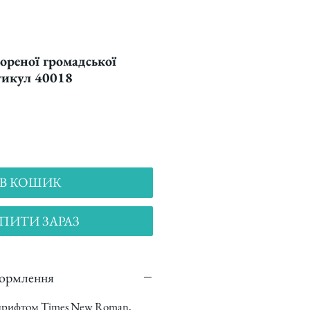
ореної громадської
ртикул 40018
В КОШИК
ПИТИ ЗАРАЗ
формлення
 шрифтом Times New Roman,