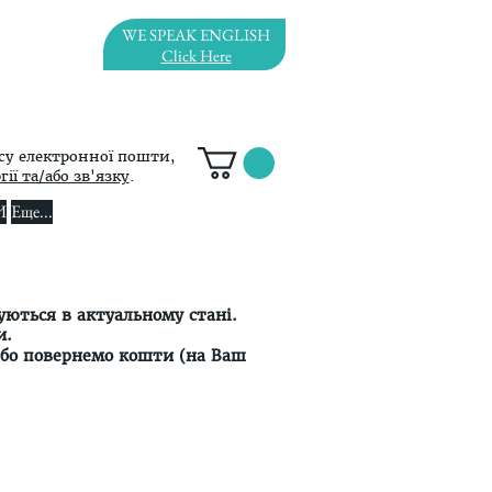
WE SPEAK ENGLISH
Click Here
су електронної пошти,
ії та/або зв'язку
.
И
Еще...
уються в актуальному стані.
и.
або повернемо кошти (на Ваш