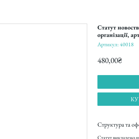
Статут новоств
організації, а
Артикул: 40018
Цена
480,00₴
КУ
Структура та о
Статут викладено