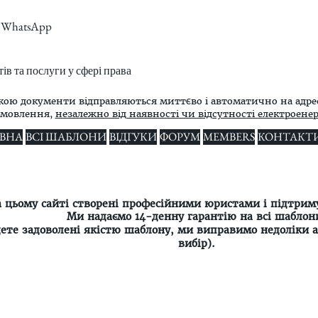
m, WhatsApp
в та послуги у сфері права
кою документи відправляються миттєво і автоматично на адре
амовлення,
незалежно від наявності чи відсутності електроенерг
ВНА
ВСІ ШАБЛОНИ
ВІДГУКИ
ФОРУМ
MEMBERS
КОНТАКТ
а цьому сайті створені професійними юристами і підтрим
Ми надаємо 14-денну гарантію на всі шаблон
ете задоволені якістю шаблону, ми виправимо недоліки 
вибір).