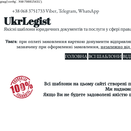
gtag('config', 'AW-798815431');
+38 068 3751733 Viber, Telegram, WhatsApp
UkrLegist
Якісні шаблони юридичних документів та послуги у сфері прав
Увага:
при оплаті замовлення карткою документи відправляю
зазначену при оформленні замовлення,
незалежно від 
ГОЛОВНА
ВСІ ШАБЛОНИ
ВІ
Всі шаблони на цьому сайті створені
Ми надаємо
Якщо Ви не будете задоволені якістю