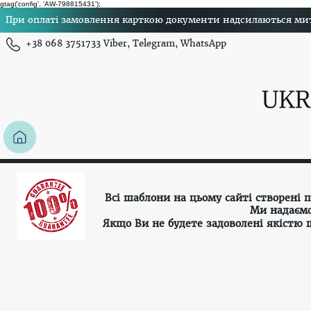
gtag('config', 'AW-798815431');
При оплаті замовлення карткою документи надсилаються миттє
+38 068 3751733 Viber, Telegram, WhatsApp
Всі шаблони на цьому сайті створені
Ми надаємо
Якщо Ви не будете задоволені якістю