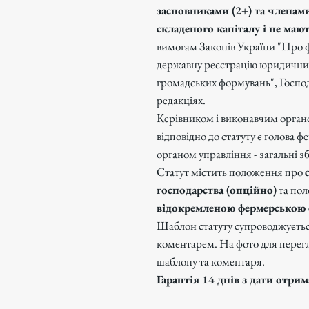
засновниками (2+) та членами
складеного капіталу і не мают
вимогам Законів України "Про 
державну реєстрацію юридичних 
громадських формувань", Господ
редакціях.
Керівником і виконавчим орган
відповідно до статуту є голова 
органом управління - загальні з
Статут містить положення про
господарства (опційно)
та пол
відокремленою фермерською
Шаблон статуту супроводжуєть
коментарем. На фото для перег
шаблону та коментаря.
Гарантія 14 днів з дати отри