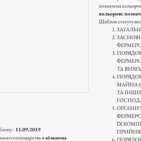
позначена кольоро
кольорове познач
Шаблон статуту вкл
ЗАГАЛЬ
ЗАСНОВН
ФЕРМЕРС
ПОРЯДОК
ФЕРМЕРС
ТА ВИХО
ПОРЯДОК
МАЙНА (
ТА ІНШИ
ГОСПОД
ОРГАНИ 
ФЕРМЕР
ЇХ КОМП
блону -
11.09.2019
ПРИЙНЯ
ького господарства
з кількома
ПОРЯДОК