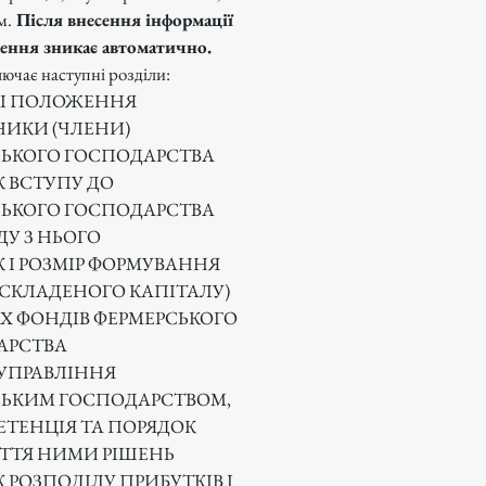
м.
Після внесення інформації
ення зникає автоматично.
ючає наступні розділи:
НІ ПОЛОЖЕННЯ
ИКИ (ЧЛЕНИ)
ЬКОГО ГОСПОДАРСТВА
 ВСТУПУ ДО
ЬКОГО ГОСПОДАРСТВА
ДУ З НЬОГО
 І РОЗМІР ФОРМУВАННЯ
СКЛАДЕНОГО КАПІТАЛУ)
Х ФОНДІВ ФЕРМЕРСЬКОГО
АРСТВА
УПРАВЛІННЯ
СЬКИМ ГОСПОДАРСТВОМ,
ЕТЕНЦІЯ ТА ПОРЯДОК
ТТЯ НИМИ РІШЕНЬ
 РОЗПОДІЛУ ПРИБУТКІВ І