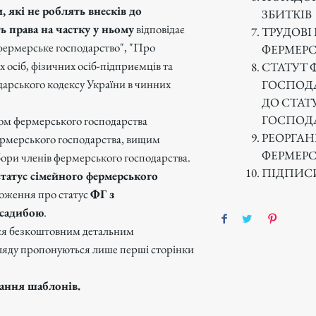
, які не роблять внесків до
ЗБИТКІВ
ь права на частку у ньому
відповідає
ТРУДОВІ
фермерське господарство", "Про
ФЕРМЕРС
осіб, фізичних осіб-підприємців та
СТАТУТ 
арського кодексу України в чинних
ГОСПОДА
ДО СТАТ
ГОСПОД
ом фермерського господарства
РЕОРГАНІ
фермерського господарства, вищим
ФЕРМЕРС
бори членів фермерського господарства.
ПІДПИС
статус сімейного фермерського
оження про статус
ФГ з
 садибою
.
ся безкоштовним детальним
ляду пропонуються лише перші сторінки
мання шаблонів.