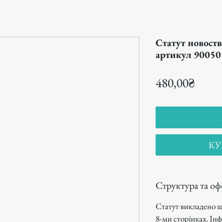
Cтатут новоств
артикул 90050
Цена
480,00₴
КУ
Структура та о
Статут викладено ш
8-ми сторінках. Інф