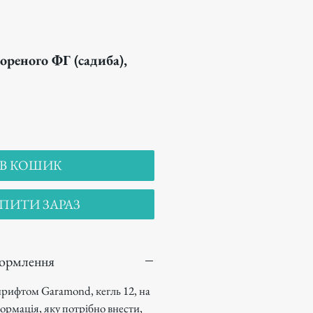
ореного ФГ (садиба),
В КОШИК
ПИТИ ЗАРАЗ
формлення
рифтом Garamond, кегль 12, на
ормація, яку потрібно внести,