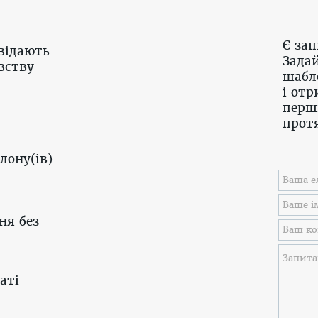
Є за
відають
Задай
вству
шабл
і отр
перш
протя
лону(ів)
ня без
аті