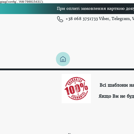
gtag('config', 'AW-798815431');
При оплаті замовлення карткою доку
+38 068 3751733 Viber, Telegram,
Всі шаблони н
Якщо Ви не буд