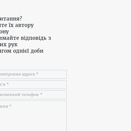
питання?
те їх автору
ону
имайте відповідь з
их рук
гом однієї доби