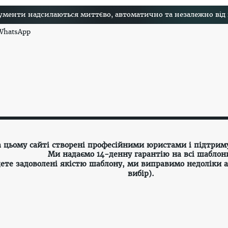
менти надсилаються миттєво, автоматично та незалежно від на
 WhatsApp
а цьому сайті створені професійними юристами і підтрим
Ми надаємо 14-денну гарантію на всі шаблон
ете задоволені якістю шаблону, ми виправимо недоліки 
вибір).