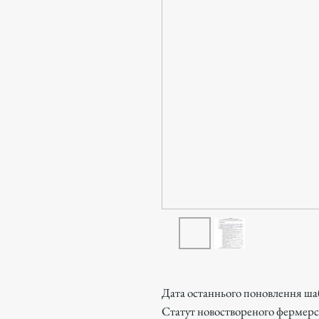
Дата останнього поновлення ша
Статут новоствореного фермерс