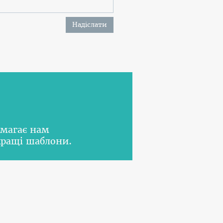
Надіслати
омагає нам
кращі шаблони.