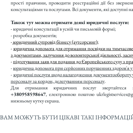
прості правчини, проводити реєстраційні дії без зверн
консультаціями та послугами. Всі документи, які доступні на
Також тут можна отримати деякі юридичні послуги:
- юридичні консультації в усній чи письмовій формі;
- розробка документів;
-
юридичний супровід бізнесу (аутсорсинг)
;
-
юридична допомога для отримання посвідки на тимчасове
з документами, залучення до волонтерської діяльності, засн
-
підготування заяв для подання до Європейського суду з пр
-
юридична допомога при серйозних порушеннях здоров'я у 
-
юридичні послуги щодо налагодження документообороту у
персоналу за кордон, делегуванням персоналу
.
Для отримання юридичних послуг звертайтеся
+380958598647
, електронною поштою
ukrlegistservices@
нижньому кутку екрана.
ВАМ МОЖУТЬ БУТИ ЦІКАВІ ТАКІ ІНФОРМАЦІЙ