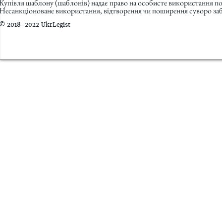
Купівля шаблону (шаблонів) надає право на особисте використання п
Несанкціоноване використання, відтворення чи поширення суворо заб
© 2018-2022 UkrLegist