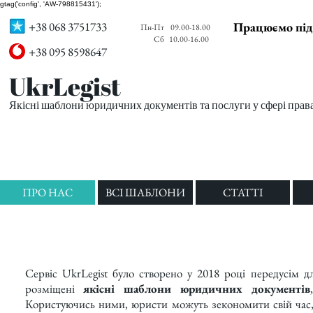
gtag('config', 'AW-798815431');
+38 068 3751733
Працюємо під
Пн-Пт
09.00-18.00
Сб
10.00-16.00
+38 095 8598647
UkrLegist
Якісні шаблони юридичних документів та послуги у сфері прав
ПРО НАС
ВСІ ШАБЛОНИ
СТАТТІ
Сервіс UkrLegist було створено у 2018 році передусім дл
розміщені
якісні шаблони юридичних документів
Користуючись ними, юристи можуть зекономити свій час,