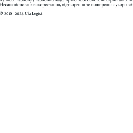
Несанкціоноване використання, відтворення чи поширення суворо заб
© 2018-2024 UkrLegist