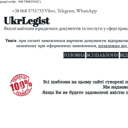
gtag('config', 'AW-798815431');
+38 068 3751733 Viber, Telegram, WhatsApp
UkrLegist
Якісні шаблони юридичних документів та послуги у сфері прав
Увага:
при оплаті замовлення карткою документи відправляю
зазначену при оформленні замовлення,
незалежно від 
ГОЛОВНА
ВСІ ШАБЛОНИ
ВІ
Всі шаблони на цьому сайті створені
Ми надаємо
Якщо Ви не будете задоволені якістю