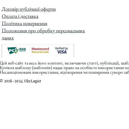
Договір публічної оферти
Оплата і доставка
Політика повернення
Положення про обробку персональних
даних
Цей веб-сайт та весь його контент, включаючи статті, публікації, ша
Купівля шаблону (шаблонів) надає право на особисте використання п
Несанкціоноване використання, відтворення чи поширення суворо заб
© 2018-2024 UkrLegist