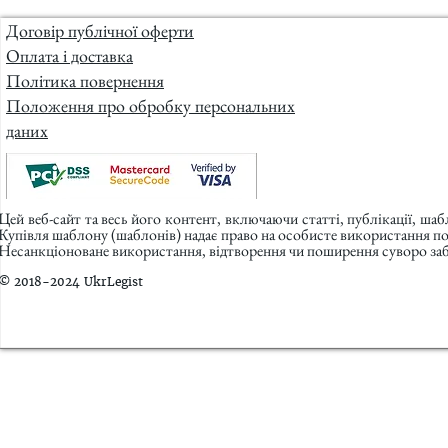
Договір публічної оферти
Оплата і доставка
Політика повернення
Положення про обробку персональних
даних
Цей веб-сайт та весь його контент, включаючи статті, публікації, ша
Купівля шаблону (шаблонів) надає право на особисте використання п
Несанкціоноване використання, відтворення чи поширення суворо заб
© 2018-2024 UkrLegist