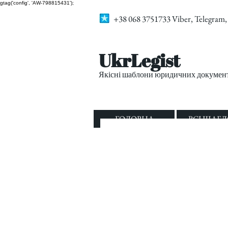
gtag('config', 'AW-798815431');
+38 068 3751733 Viber, Telegra
UkrLegist
Якісні шаблони юридичних документі
ГОЛОВНА
ВСІ ШАБ