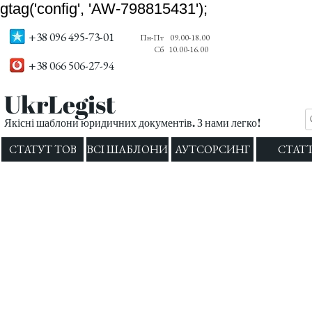
gtag('config', 'AW-798815431');
+38 096 495-73-01
Пн-Пт
09.00-18.00
Сб
10.00-16.00
+38 066 506-27-94
UkrLegist
Якісні шаблони юридичних документів. З нами легко!
СТАТУТ ТОВ
ВСІ ШАБЛОНИ
АУТСОРСИНГ
СТАТТ