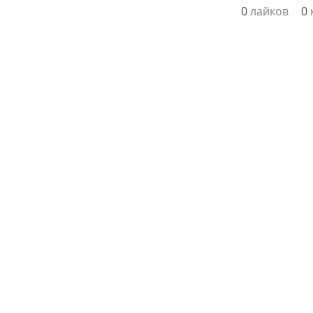
0
лайков
0