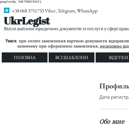
gtag('config', 'AW-798815431');
+38 068 3751733 Viber, Telegram, WhatsApp
UkrLegist
Якісні шаблони юридичних документів та послуги у сфері прав
Увага:
при оплаті замовлення карткою документи відправляю
зазначену при оформленні замовлення,
незалежно від 
ГОЛОВНА
ВСІ ШАБЛОНИ
ВІДГУКИ
Профил
Дата регистра
Обо мне