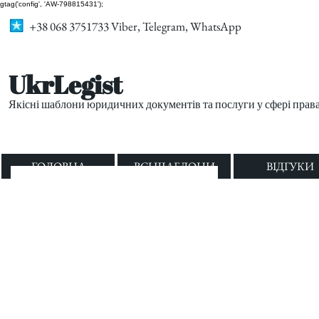
gtag('config', 'AW-798815431');
+38 068 3751733 Viber, Telegram, WhatsApp
UkrLegist
Якісні шаблони юридичних документів та послуги у сфері прав
ГОЛОВНА
ВСІ ШАБЛОНИ
ВІДГУКИ