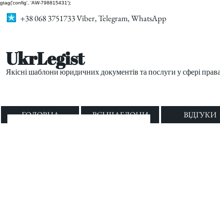
gtag('config', 'AW-798815431');
+38 068 3751733 Viber, Telegram, WhatsApp
UkrLegist
Якісні шаблони юридичних документів та послуги у сфері прав
ГОЛОВНА
ВСІ ШАБЛОНИ
ВІДГУКИ