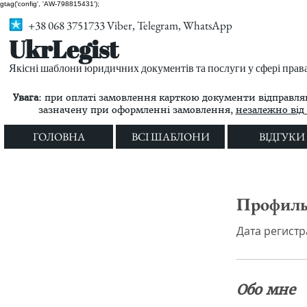
gtag('config', 'AW-798815431');
+38 068 3751733 Viber, Telegram, WhatsApp
UkrLegist
Якісні шаблони юридичних документів та послуги у сфері прав
Увага:
при оплаті замовлення карткою документи відправляю
зазначену при оформленні замовлення,
незалежно від 
ГОЛОВНА
ВСІ ШАБЛОНИ
ВІДГУКИ
Профил
Дата регистра
Обо мне