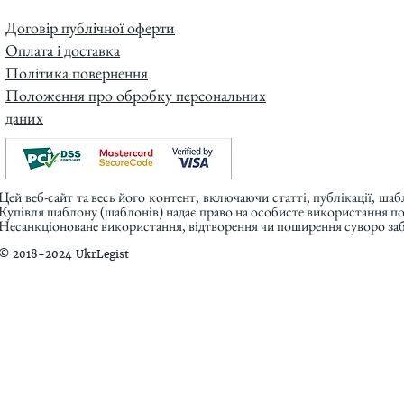
Договір публічної оферти
Оплата і доставка
Політика повернення
Положення про обробку персональних
даних
Цей веб-сайт та весь його контент, включаючи статті, публікації, ша
Купівля шаблону (шаблонів) надає право на особисте використання п
Несанкціоноване використання, відтворення чи поширення суворо заб
© 2018-2024 UkrLegist