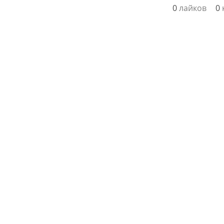
0
лайков
0