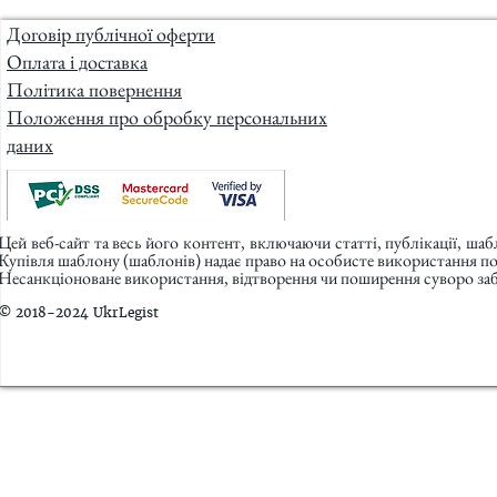
Договір публічної оферти
Оплата і доставка
Політика повернення
Положення про обробку персональних
даних
Цей веб-сайт та весь його контент, включаючи статті, публікації, ша
Купівля шаблону (шаблонів) надає право на особисте використання п
Несанкціоноване використання, відтворення чи поширення суворо заб
© 2018-2024 UkrLegist