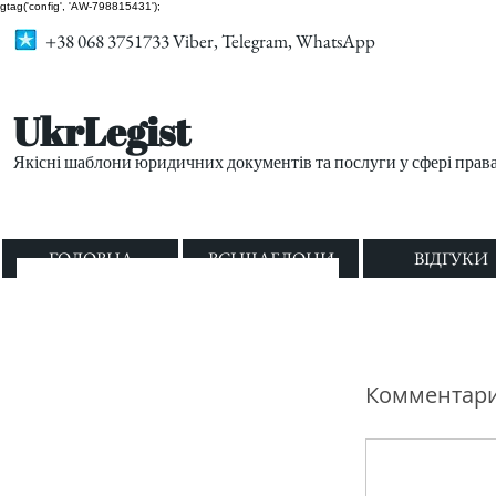
gtag('config', 'AW-798815431');
+38 068 3751733 Viber, Telegram, WhatsApp
UkrLegist
Якісні шаблони юридичних документів та послуги у сфері прав
ГОЛОВНА
ВСІ ШАБЛОНИ
ВІДГУКИ
Комментар