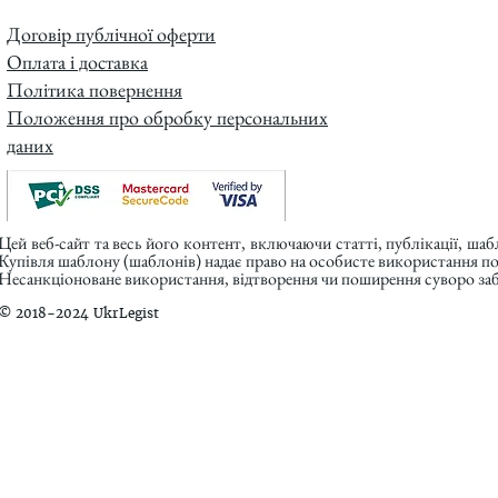
Договір публічної оферти
Оплата і доставка
Політика повернення
Положення про обробку персональних
даних
Цей веб-сайт та весь його контент, включаючи статті, публікації, ша
Купівля шаблону (шаблонів) надає право на особисте використання п
Несанкціоноване використання, відтворення чи поширення суворо заб
© 2018-2024 UkrLegist