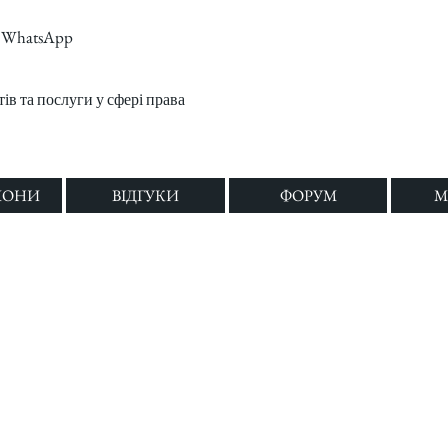
m, WhatsApp
в та послуги у сфері права
ЛОНИ
ВІДГУКИ
ФОРУМ
M