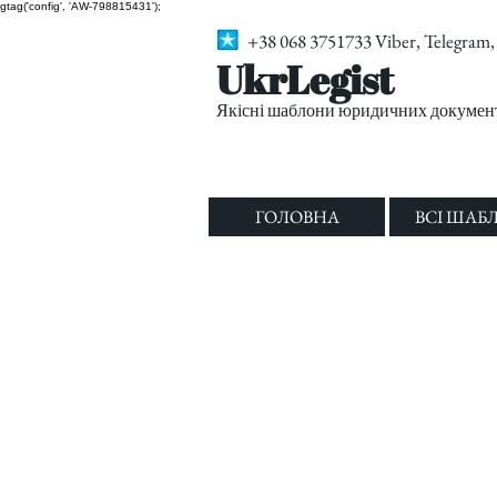
gtag('config', 'AW-798815431');
+38 068 3751733 Viber, Telegra
UkrLegist
Якісні шаблони юридичних документі
ГОЛОВНА
ВСІ ШАБ