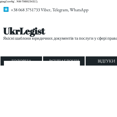
gtag('config', 'AW-798815431');
+38 068 3751733 Viber, Telegram, WhatsApp
UkrLegist
Якісні шаблони юридичних документів та послуги у сфері прав
ГОЛОВНА
ВСІ ШАБЛОНИ
ВІДГУКИ